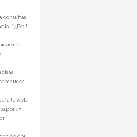
e consultas
plo: “¿Está
bicación,
e
cisas,
rir matices
ecta tu web
ta por un
or
tención del