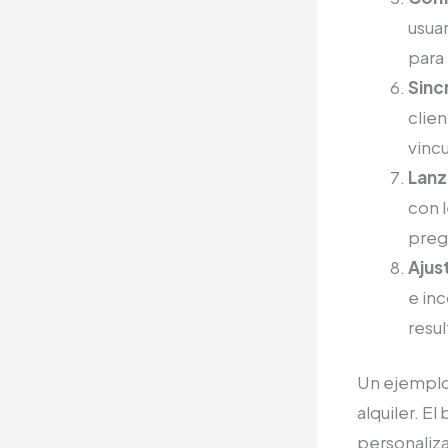
usuar
para
Sinc
clien
vinc
Lanz
con l
preg
Ajus
e inc
resu
Un ejemplo
alquiler. E
personaliza