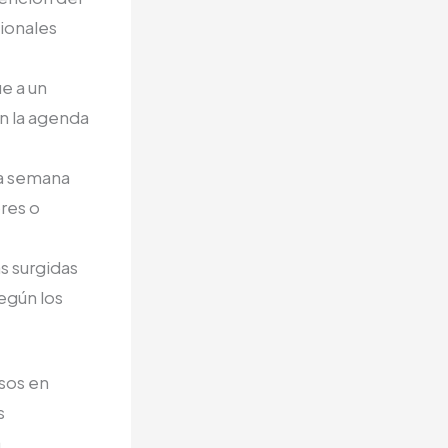
cionales
e a un
en la agenda
na semana
ores o
s surgidas
según los
sos en
s
a