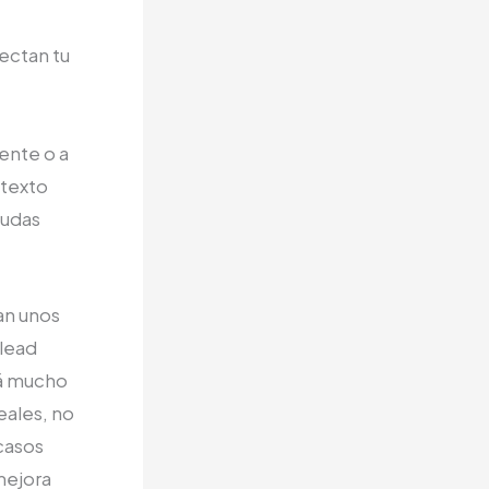
ectan tu
ente o a
 texto
dudas
an unos
 lead
rá mucho
eales, no
casos
 mejora