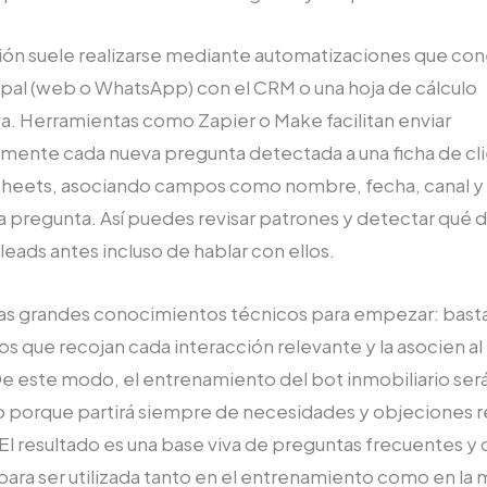
ión suele realizarse mediante automatizaciones que con
ipal (web o WhatsApp) con el CRM o una hoja de cálculo
a. Herramientas como Zapier o Make facilitan enviar
mente cada nueva pregunta detectada a una ficha de cli
n Sheets, asociando campos como nombre, fecha, canal y
a pregunta. Así puedes revisar patrones y detectar qué 
 leads antes incluso de hablar con ellos.
as grandes conocimientos técnicos para empezar: bast
cos que recojan cada interacción relevante y la asocien al
De este modo, el entrenamiento del bot inmobiliario se
o porque partirá siempre de necesidades y objeciones r
El resultado es una base viva de preguntas frecuentes y 
a para ser utilizada tanto en el entrenamiento como en la