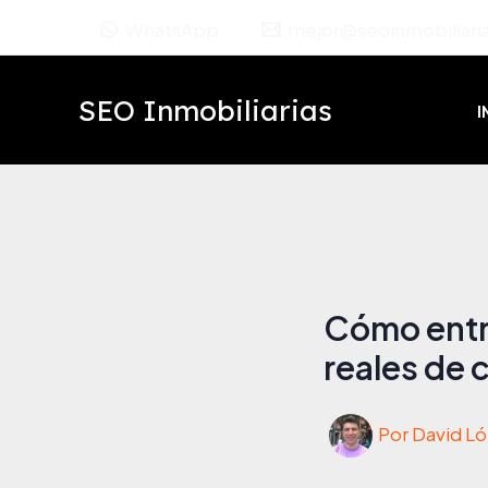
Ir
WhatsApp
mejor@seoinmobiliaria
al
contenido
SEO Inmobiliarias
I
Cómo entre
reales de 
Por
David L