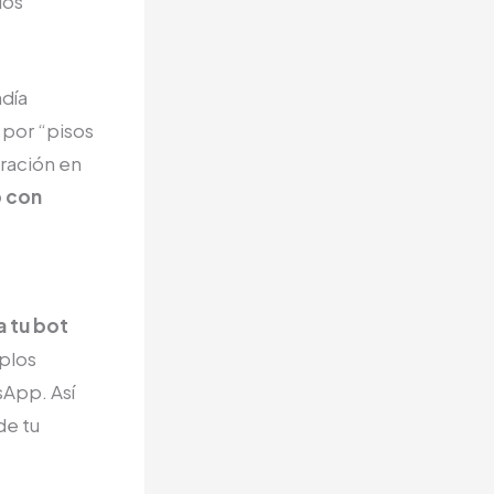
los
día
 por “pisos
tración en
o con
 tu bot
plos
sApp. Así
de tu