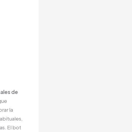
eales de
que
rar la
abituales,
as. El bot