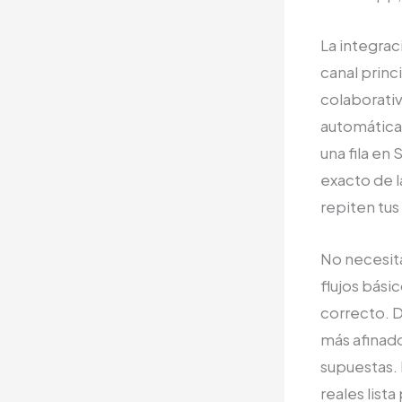
La integrac
canal princ
colaborativ
automática
una fila e
exacto de l
repiten tus
No necesit
flujos bási
correcto. 
más afinad
supuestas. 
reales list