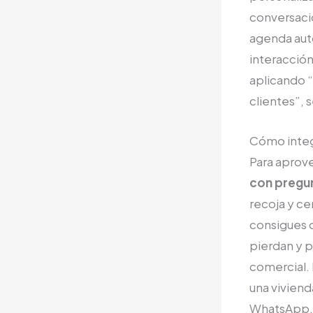
conversaci
agenda auto
interacción
aplicando “
clientes”, 
Cómo integ
Para aprov
con pregun
recoja y ce
consigues q
pierdan y p
comercial. 
una vivien
WhatsApp, p