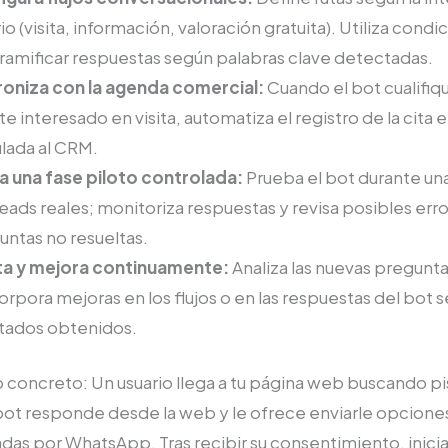
io (visita, información, valoración gratuita). Utiliza condi
 ramificar respuestas según palabras clave detectadas.
roniza con la agenda comercial:
Cuando el bot cualifiqu
te interesado en visita, automatiza el registro de la cita 
ulada al CRM.
a una fase piloto controlada:
Prueba el bot durante u
eads reales; monitoriza respuestas y revisa posibles err
untas no resueltas.
ta y mejora continuamente:
Analiza las nuevas pregunta
orpora mejoras en los flujos o en las respuestas del bot 
ltados obtenidos.
 concreto: Un usuario llega a tu página web buscando pi
l bot responde desde la web y le ofrece enviarle opcione
das por WhatsApp. Tras recibir su consentimiento, inici