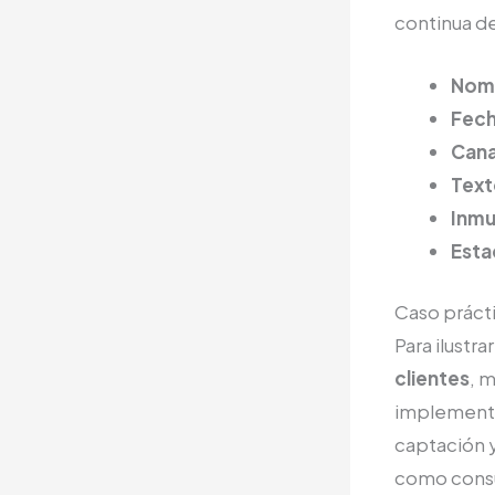
continua de
Nomb
Fech
Cana
Text
Inmu
Esta
Caso práct
Para ilustra
clientes
, 
implementó 
captación y
como consul