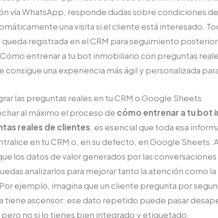
ón vía WhatsApp, responde dudas sobre condiciones del 
máticamente una visita si el cliente está interesado. To
 queda registrada en el CRM para seguimiento posterior.
Cómo entrenar a tu bot inmobiliario con preguntas real
se consigue una experiencia más ágil y personalizada par
rar las preguntas reales en tu CRM o Google Sheets
echar al máximo el proceso de
cómo entrenar a tu bot i
tas reales de clientes
, es esencial que toda esa inform
ntralice en tu CRM o, en su defecto, en Google Sheets. A
ue los datos de valor generados por las conversaciones
uedas analizarlos para mejorar tanto la atención como l
Por ejemplo, imagina que un cliente pregunta por segun
da tiene ascensor: ese dato repetido puede pasar desap
ero no si lo tienes bien integrado y etiquetado.