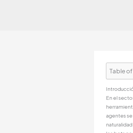
Table o
Introducció
En el secto
herramienta
agentes se 
naturalidad