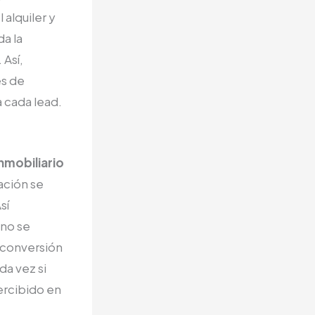
alquiler y
da la
 Así,
es de
a cada lead.
nmobiliario
ación se
sí
 no se
a conversión
da vez si
ercibido en