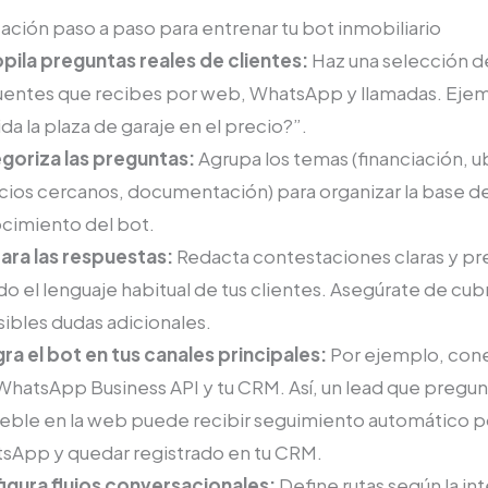
ión paso a paso para entrenar tu bot inmobiliario
pila preguntas reales de clientes:
Haz una selección d
uentes que recibes por web, WhatsApp y llamadas. Ejem
ida la plaza de garaje en el precio?”.
goriza las preguntas:
Agrupa los temas (financiación, u
icios cercanos, documentación) para organizar la base d
cimiento del bot.
ara las respuestas:
Redacta contestaciones claras y pre
o el lenguaje habitual de tus clientes. Asegúrate de cub
sibles dudas adicionales.
gra el bot en tus canales principales:
Por ejemplo, con
WhatsApp Business API y tu CRM. Así, un lead que pregun
eble en la web puede recibir seguimiento automático p
sApp y quedar registrado en tu CRM.
igura flujos conversacionales:
Define rutas según la in