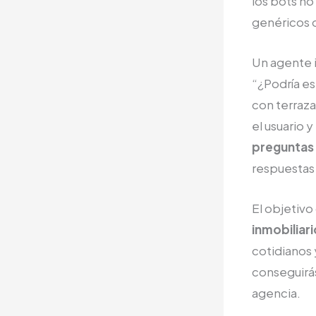
los bots no
genéricos o
Un agente 
“¿Podría es
con terraza
el usuario 
preguntas 
respuestas 
El objetivo
inmobiliar
cotidianos 
conseguirás 
agencia.