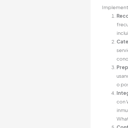
Implementac
Reco
frec
inclu
Cate
serv
cono
Prep
usand
o po
Inte
con 
inmu
What
Conf