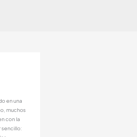
ido en una
rgo, muchos
n con la
 sencillo: