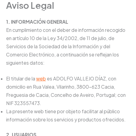
Aviso Legal
Ir
SEO Inmobiliarias
al
contenido
1. INFORMACIÓN GENERAL
En cumplimiento con el deber de información recogido
en artículo 10 de la Ley 34/2002, de 11 de julio, de
Servicios de la Sociedad de la Información y del
Comercio Electrónico, a continuación se reflejan los
siguientes datos:
El titular de la
web
es ADOLFO VALLEJO DÍAZ, con
domicilio en Rua Valea, Vilarinho, 3800-623 Cacia,
Freguesia de Cacia, Concelho de Aveiro, Portugal; con
NIF 323557473.
La presente web tiene por objeto facilitar al público
información sobre los servicios y productos ofrecidos.
2. USUARIOS