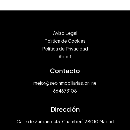
r
i
m
k
a
T
s
o
Aviso Legal
d
k
Política de Cookies
e
:
Política de Privacidad
r
G
About
e
u
u
í
Contacto
t
a
i
C
mejor@seoinmobiliarias.online
l
o
664673108
i
m
z
p
Dirección
a
l
r
Calle de Zurbano, 45, Chamberí, 28010 Madrid
e
m
t