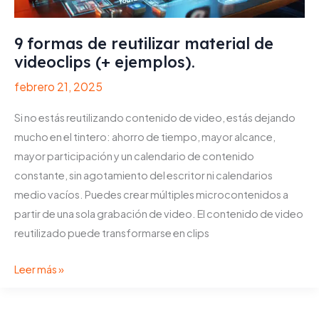
n
V
9 formas de reutilizar material de
i
videoclips (+ ejemplos).
d
e
febrero 21, 2025
o
Si no estás reutilizando contenido de video, estás dejando
d
mucho en el tintero: ahorro de tiempo, mayor alcance,
e
mayor participación y un calendario de contenido
Y
constante, sin agotamiento del escritor ni calendarios
o
medio vacíos. Puedes crear múltiples microcontenidos a
u
partir de una sola grabación de video. El contenido de video
T
reutilizado puede transformarse en clips
u
b
9
Leer más »
e
f
a
o
T