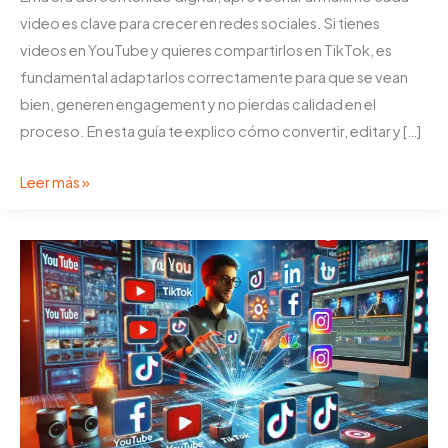
video es clave para crecer en redes sociales. Si tienes
videos en YouTube y quieres compartirlos en TikTok, es
fundamental adaptarlos correctamente para que se vean
bien, generen engagement y no pierdas calidad en el
proceso. En esta guía te explico cómo convertir, editar y […]
C
Leer más »
ó
m
o
P
a
s
a
r
u